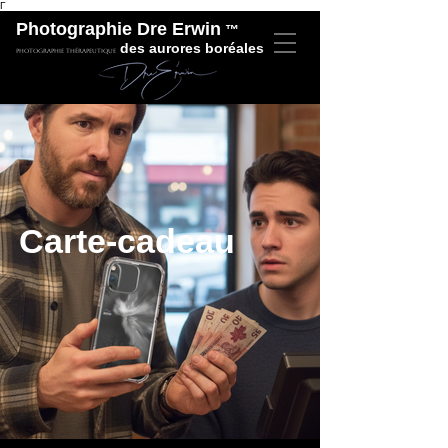
Γ
Photographie Dre Erwin
™
des aurores boréales
Photographie thérapeutique
Carte-cadeau