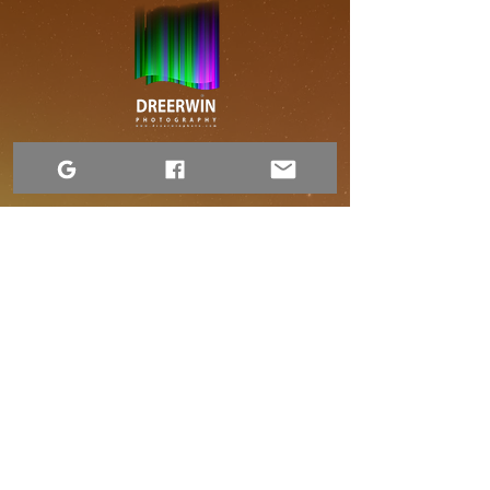
Conditions d'utilisation
Déclaration d'accessibilité
Avis relatif à la confidentialité du site Web
Contactez-nous
1-306-690-4554
Déclaration d'accessibilité
Déclaration d'accessibilité
Photographie de Dre Erwin.
2015–2026. Contenu disponible sous licence
Creative Commons.