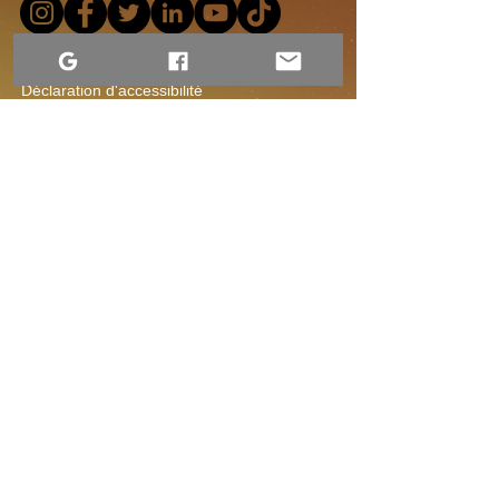
Conditions d'utilisation
Déclaration d'accessibilité
Avis relatif à la confidentialité du site Web
Contactez-nous
1-306-690-4554
Déclaration d'accessibilité
Déclaration d'accessibilité
Photographie de Dre Erwin.
2015–2026. Contenu disponible sous licence
Creative Commons.
Operating on Treaty 4 Territory, the original lands of the Cree,
Ojibwe, Saulteaux, Dakota, Nakota, Lakota, and the homeland of
the Métis. My work also extends to the community of Sandy Bay
in Treaty 10 Territory. I am dedicated to the path of Truth and
Reconciliation through the art of storytelling and community
connection.