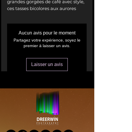
grandes gorgées de café avec style, 
ces tasses bicolores aux aurores 
boréales permettent à chacun, 
partout dans le monde, de bien 
commencer la journée. Chaque 
Aucun avis pour le moment
tasse Dre Erwin Photography 
Partagez votre expérience, soyez le
arbore une élégante finition 
premier à laisser un avis.
brillante qui en fera 
Laisser un avis
Matériau : 100 % céramique
.: Taille unique : 15 oz (0,44 l)
Finition brillante
Poignée en forme de C facile à
prendre en main