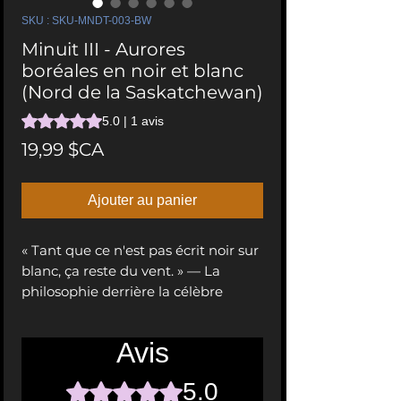
SKU : SKU-MNDT-003-BW
Minuit III - Aurores
boréales en noir et blanc
(Nord de la Saskatchewan)
La note est de 5.0 sur cinq étoiles sur la base de 1 avis
5.0 | 1 avis
Prix
19,99 $CA
Ajouter au panier
« Tant que ce n'est pas écrit noir sur
blanc, ça reste du vent. » — La
philosophie derrière la célèbre
histoire de manifestation de Jim
Carrey.
Avis
5.0
Noté 5 sur 5.
Midnight III est bien plus qu'une