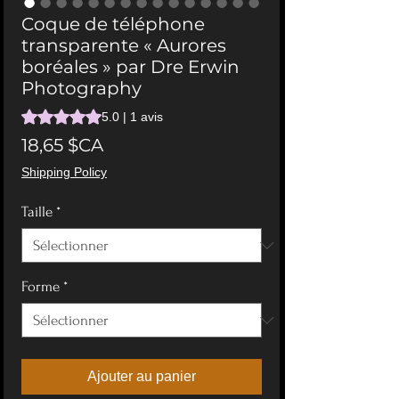
Coque de téléphone
transparente « Aurores
boréales » par Dre Erwin
Photography
La note est de 5.0 sur cinq étoiles sur la base de 1 avis
5.0 | 1 avis
Prix
18,65 $CA
Shipping Policy
Taille
*
Forme
*
Ajouter au panier