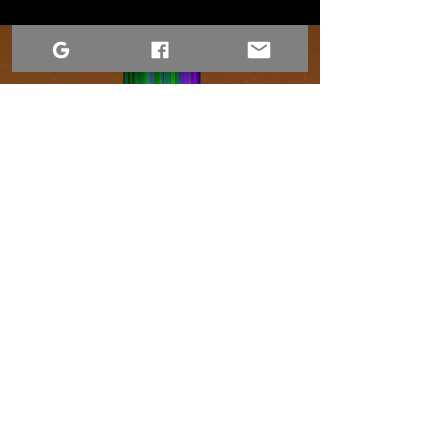
perfectly, and I get compliments on
the aurora design every time I take
it out. Best phone case I've owned!
Conditions d'utilisation
Déclaration d'accessibilité
Avis relatif à la confidentialité du site Web
Contactez-nous
1-306-690-4554
Déclaration d'accessibilité
Déclaration d'accessibilité