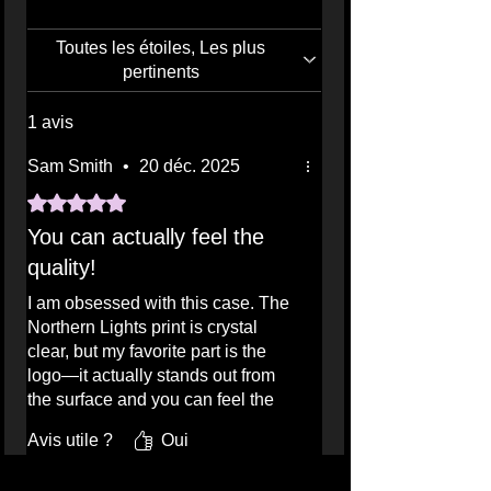
sensibilisation à la santé mentale 
grâce à cet accessoire qui allie 
Toutes les étoiles, Les plus
fonctionnalité et beauté 
pertinents
envoûtante, inspirée par les 
photographies de Dre Erwin. 
1 avis
Remarque : Soucieux de la qualité, 
Sam Smith
•
20 déc. 2025
nous nous approvisionnons en 
coques vierges en Chine afin de 
Noté 5 sur 5.
vous offrir le meilleur produit 
You can actually feel the
possible.
quality!
I am obsessed with this case. The
Northern Lights print is crystal
clear, but my favorite part is the
logo—it actually stands out from
the surface and you can feel the
texture of it. It makes the whole
Avis utile ?
Oui
case feel premium and custom-
made. It’s sturdy, fits my phone