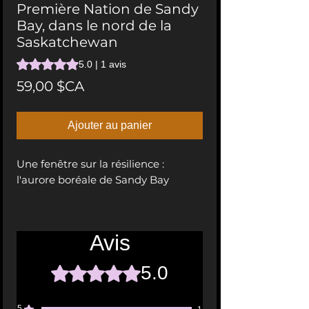
Première Nation de Sandy
Bay, dans le nord de la
Saskatchewan
La note est de 5.0 sur cinq étoiles selon 1 avis
5.0 | 1 avis
Prix
59,00 $CA
Ajouter au panier
Une fenêtre sur la résilience :
l'aurore boréale de Sandy Bay
Cette image à couper le souffle a
Avis
été prise dans le nord de la
Saskatchewan, au-dessus de la
5.0
Noté 5 sur 5.
communauté de la Première
Nation de Sandy Bay, entre deux
interventions lors d'un quart de
5