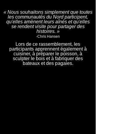
other cultures and learn from elders of
those cultures.
« Nous souhaitons simplement que toutes
les communautés du Nord participent,
qu'elles amènent leurs aînés et qu'elles
se rendent visite pour partager des
histoires. »
-Chris Hansen
Lors de ce rassemblement, les
participants apprennent également à
cuisiner, à préparer le poisson, à
sculpter le bois et à fabriquer des
bateaux et des pagaies.
Pinehouse Elders Gathering
Music, art, dance, food and humour a
learning experience at Elders Gathering in
northern Sask.