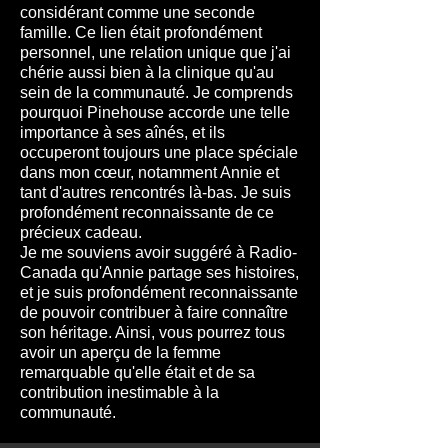
considérant comme une seconde
famille. Ce lien était profondément
personnel, une relation unique que j'ai
chérie aussi bien à la clinique qu'au
Talent
sein de la communauté. Je comprends
Heaven demonstrated her vocal skills at
pourquoi Pinehouse accorde une telle
the annual Elders Gathering in Pinehouse
importance à ses aînés, et ils
Lake
occuperont toujours une place spéciale
dans mon cœur, notamment Annie et
tant d'autres rencontrés là-bas. Je suis
profondément reconnaissante de ce
précieux cadeau.
Je me souviens avoir suggéré à Radio-
Canada qu'Annie partage ses histoires,
et je suis profondément reconnaissante
de pouvoir contribuer à faire connaître
son héritage. Ainsi, vous pourrez tous
avoir un aperçu de la femme
remarquable qu'elle était et de sa
contribution inestimable à la
communauté.