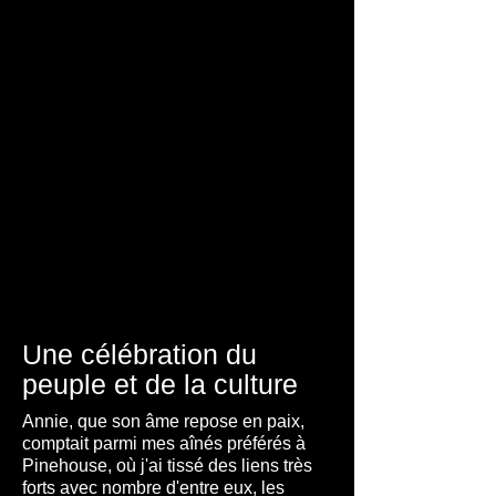
A place to Celebrate Success,
Traditions, Elders and
friendships
Mayor Mike Natomagan at the annual
elders gathering in Pinehouse Lake
Une célébration du
peuple et de la culture
Annie, que son âme repose en paix,
comptait parmi mes aînés préférés à
Pinehouse, où j'ai tissé des liens très
forts avec nombre d'entre eux, les