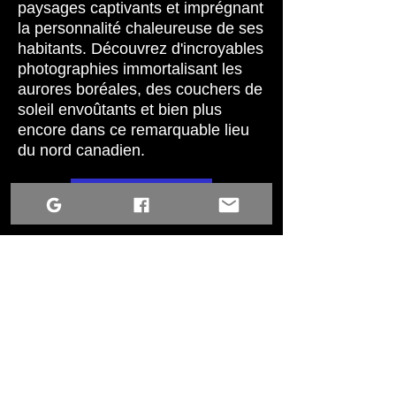
paysages captivants et imprégnant
gathering in Pinehouse Lake
Saskatchewan
la personnalité chaleureuse de ses
habitants. Découvrez d'incroyables
photographies immortalisant les
aurores boréales, des couchers de
soleil envoûtants et bien plus
encore dans ce remarquable lieu
du nord canadien.
Voir plus
Making Bonds and Friendships
Préserver notre
a Celebration of elders and culture
patrimoine : les aînés
des Premières Nations
et des Métis à travers
l'objectif