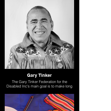
Gary Tinker
The Gary Tinker Federation for the
Disabled Inc's main goal is to make long
term improvements in the lives of disabled
persons that reside in northern
Saskatchewan.