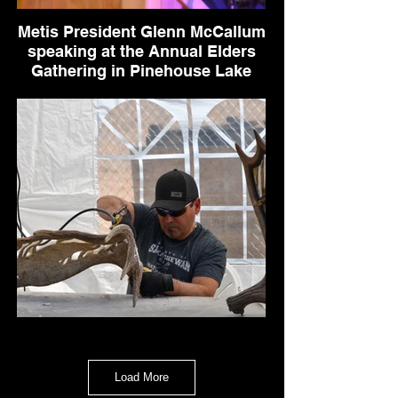
Metis President Glenn McCallum
speaking at the Annual Elders
Gathering in Pinehouse Lake
Metis President Glenn McCallum
speaking at the Annual Elders Gathering in
Pinehouse Lake, his hometown
Tradition and Culture
Load More
Young and old alike come to learn about